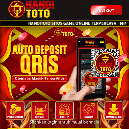
LIVE CHAT
HANOITOTO SITUS GAME ONLINE TERPERCAYA - MINI
Silahkan login untuk mulai bermain