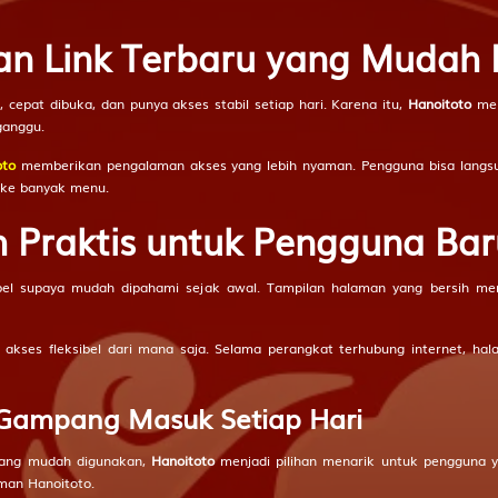
an Link Terbaru yang Mudah 
cepat dibuka, dan punya akses stabil setiap hari. Karena itu,
Hanoitoto
men
ganggu.
oto
memberikan pengalaman akses yang lebih nyaman. Pengguna bisa langs
 ke banyak menu.
ih Praktis untuk Pengguna Ba
el supaya mudah dipahami sejak awal. Tampilan halaman yang bersih m
 akses fleksibel dari mana saja. Selama perangkat terhubung internet, h
 Gampang Masuk Setiap Hari
 yang mudah digunakan,
Hanoitoto
menjadi pilihan menarik untuk pengguna y
man Hanoitoto.