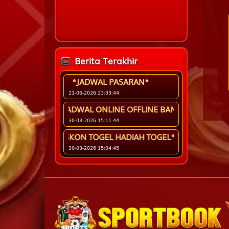
NEWYORK EVE
CAMBODIA
6
4
1
3
4
7
8
2
KENTUCKY EVE
BULLSEYE
0
4
0
8
5
5
2
3
Berita Terakhir
*JADWAL PASARAN*
21-06-2026 23:33:44
*JADWAL ONLINE OFFLINE BANK !!*
30-03-2026 15:11:44
*DISKON TOGEL HADIAH TOGEL*
30-03-2026 15:04:45