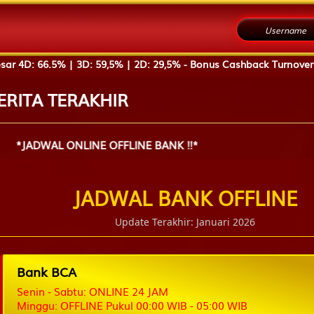
,5% - Bonus Cashback Turnover Live Game 1% - Layanan Transak
ERITA TERAKHIR
*JADWAL ONLINE OFFLINE BANK
JADWAL BANK OFFLINE
Update Terakhir: Januari 2026
Bank BCA
Senin - Sabtu: ONLINE 24 JAM
Minggu: OFFLINE Pukul 00:00 WIB - 05:00 WIB