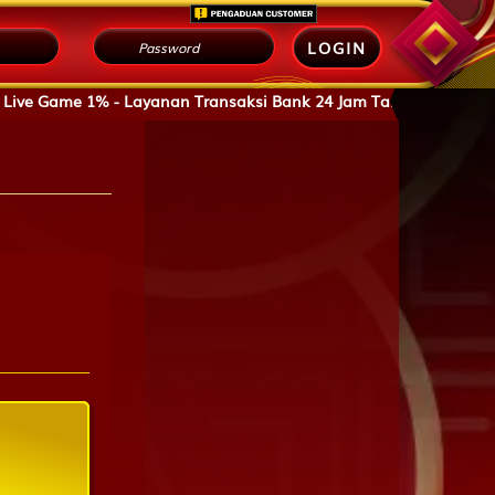
LOGIN
si Bank 24 Jam Tanpa Offline. Minimal Deposit IDR 10.000,- d
 !!*