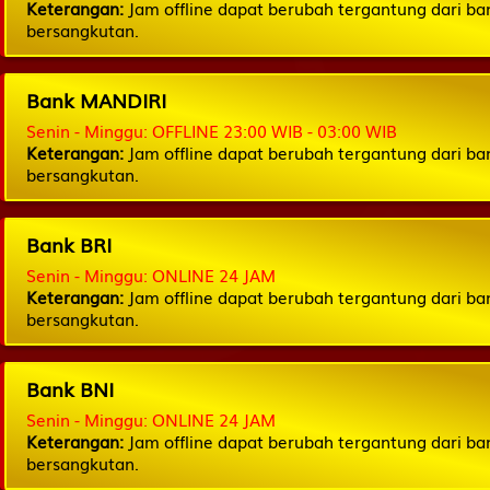
Keterangan:
Jam offline dapat berubah tergantung dari ba
bersangkutan.
Bank MANDIRI
Senin - Minggu: OFFLINE 23:00 WIB - 03:00 WIB
Keterangan:
Jam offline dapat berubah tergantung dari ba
bersangkutan.
Bank BRI
Senin - Minggu: ONLINE 24 JAM
Keterangan:
Jam offline dapat berubah tergantung dari ba
bersangkutan.
Bank BNI
Senin - Minggu: ONLINE 24 JAM
Keterangan:
Jam offline dapat berubah tergantung dari ba
bersangkutan.