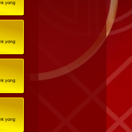
nk yang
nk yang
nk yang
nk yang