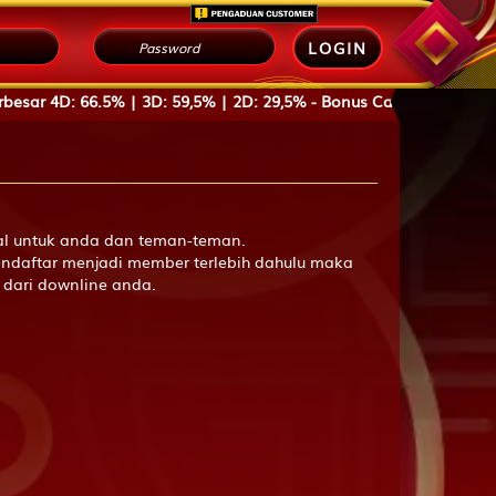
LOGIN
: 29,5% - Bonus Cashback Turnover Live Game 1% - Layanan Tra
l untuk anda dan teman-teman.
ndaftar menjadi member terlebih dahulu maka
dari downline anda.