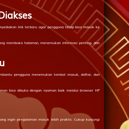
Diakses
yediakan link terbaru agar pengguna tetap bisa masuk ke
ung membuka halaman, menemukan informasi penting, dan
ru
embantu pengguna menemukan tombol masuk, daftar, dan
alaman bisa dibuka dengan nyaman baik melalui browser HP
ang ingin pengalaman masuk lebih praktis. Cukup kunjungi