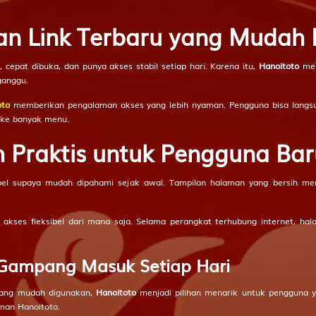
an Link Terbaru yang Mudah 
cepat dibuka, dan punya akses stabil setiap hari. Karena itu,
Hanoitoto
men
ganggu.
oto
memberikan pengalaman akses yang lebih nyaman. Pengguna bisa langs
 ke banyak menu.
ih Praktis untuk Pengguna Ba
el supaya mudah dipahami sejak awal. Tampilan halaman yang bersih m
 akses fleksibel dari mana saja. Selama perangkat terhubung internet, h
 Gampang Masuk Setiap Hari
 yang mudah digunakan,
Hanoitoto
menjadi pilihan menarik untuk pengguna y
man Hanoitoto.