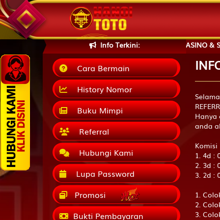
 BANDAR TOGEL, LIVE CASINO & SLOT ONLINE TERGACOR DI INDONES
Info Terkini:
INF
Cara Bermain
History Nomor
Selama
REFERR
Buku Mimpi
Hanya 
anda a
Referral
Komisi
Hubungi Kami
1. 4d :
2. 3d :
Lupa Password
3. 2d :
Promosi
1. Colo
2. Colo
3. Colo
Bukti Pembayaran