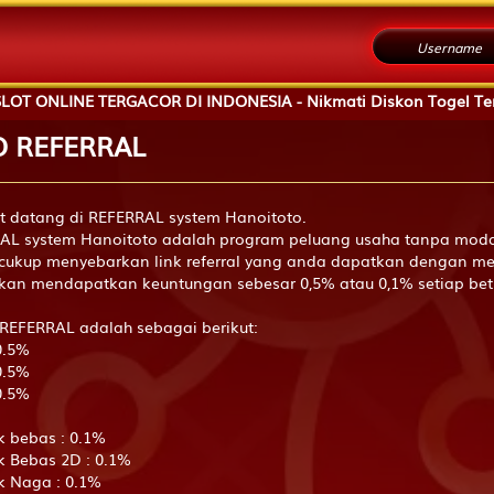
IA - Nikmati Diskon Togel Terbesar 4D: 66.5% | 3D: 59,5% | 2D
O REFERRAL
t datang di REFERRAL system Hanoitoto.
AL system Hanoitoto adalah program peluang usaha tanpa moda
cukup menyebarkan link referral yang anda dapatkan dengan me
kan mendapatkan keuntungan sebesar 0,5% atau 0,1% setiap bet 
 REFERRAL adalah sebagai berikut:
 0.5%
 0.5%
 0.5%
k bebas : 0.1%
k Bebas 2D : 0.1%
k Naga : 0.1%